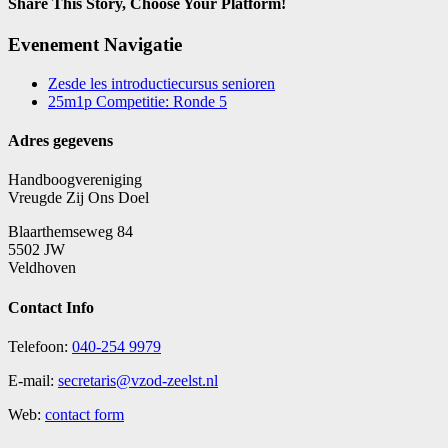
Share This Story, Choose Your Platform!
Facebook
X
Reddit
Tumblr
E-
Evenement Navigatie
mail
Zesde les introductiecursus senioren
25m1p Competitie: Ronde 5
Adres gegevens
Handboogvereniging
Vreugde Zij Ons Doel
Blaarthemseweg 84
5502 JW
Veldhoven
Contact Info
Telefoon:
040-254 9979
E-mail:
secretaris@vzod-zeelst.nl
Web:
contact form