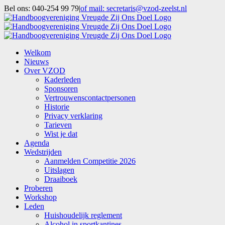
Ga
Bel ons: 040-254 99 79
|
of mail: secretaris@vzod-zeelst.nl
naar
Facebook
inhoud
Welkom
Nieuws
Over VZOD
Kaderleden
Sponsoren
Vertrouwenscontactpersonen
Historie
Privacy verklaring
Tarieven
Wist je dat
Agenda
Wedstrijden
Aanmelden Competitie 2026
Uitslagen
Draaiboek
Proberen
Workshop
Leden
Huishoudelijk reglement
Alcohol in sportkantines