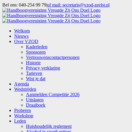
Ga
Bel ons: 040-254 99 79
|
of mail: secretaris@vzod-zeelst.nl
naar
Facebook
inhoud
Welkom
Nieuws
Over VZOD
Kaderleden
Sponsoren
Vertrouwenscontactpersonen
Historie
Privacy verklaring
Tarieven
Wist je dat
Agenda
Wedstrijden
Aanmelden Competitie 2026
Uitslagen
Draaiboek
Proberen
Workshop
Leden
Huishoudelijk reglement
Alcohol in sportkantines