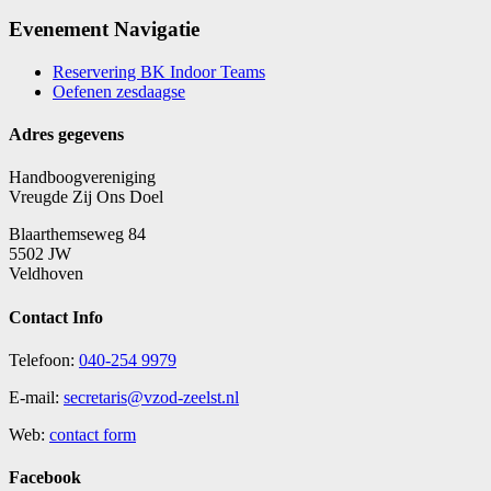
Facebook
X
Reddit
Tumblr
E-
Evenement Navigatie
mail
Reservering BK Indoor Teams
Oefenen zesdaagse
Adres gegevens
Handboogvereniging
Vreugde Zij Ons Doel
Blaarthemseweg 84
5502 JW
Veldhoven
Contact Info
Telefoon:
040-254 9979
E-mail:
secretaris@vzod-zeelst.nl
Web:
contact form
Facebook