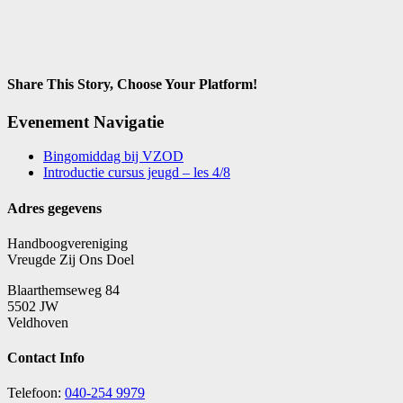
Share This Story, Choose Your Platform!
Facebook
X
Reddit
Tumblr
E-
Evenement Navigatie
mail
Bingomiddag bij VZOD
Introductie cursus jeugd – les 4/8
Adres gegevens
Handboogvereniging
Vreugde Zij Ons Doel
Blaarthemseweg 84
5502 JW
Veldhoven
Contact Info
Telefoon:
040-254 9979