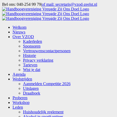
Ga
Bel ons: 040-254 99 79
|
of mail: secretaris@vzod-zeelst.nl
naar
Facebook
inhoud
Welkom
Nieuws
Over VZOD
Kaderleden
Sponsoren
Vertrouwenscontactpersonen
Historie
Privacy verklaring
Tarieven
Wist je dat
Agenda
Wedstrijden
Aanmelden Competitie 2026
Uitslagen
Draaiboek
Proberen
Workshop
Leden
Huishoudelijk reglement
Alcohol in sportkantines