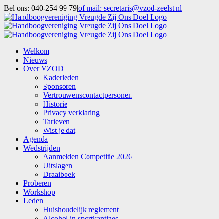
Ga
Bel ons: 040-254 99 79
|
of mail: secretaris@vzod-zeelst.nl
naar
Facebook
inhoud
Welkom
Nieuws
Over VZOD
Kaderleden
Sponsoren
Vertrouwenscontactpersonen
Historie
Privacy verklaring
Tarieven
Wist je dat
Agenda
Wedstrijden
Aanmelden Competitie 2026
Uitslagen
Draaiboek
Proberen
Workshop
Leden
Huishoudelijk reglement
Alcohol in sportkantines