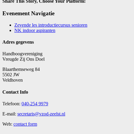
Share This Story, Choose Your Platform!
Facebook
X
Reddit
Tumblr
E-
Evenement Navigatie
mail
Zevende les introductiecursus senioren
NK indoor aspiranten
Adres gegevens
Handboogvereniging
Vreugde Zij Ons Doel
Blaarthemseweg 84
5502 JW
Veldhoven
Contact Info
Telefoon:
040-254 9979
E-mail:
secretaris@vzod-zeelst.nl
Web:
contact form