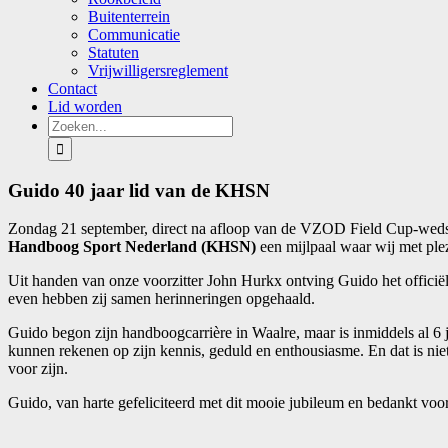
Buitenterrein
Communicatie
Statuten
Vrijwilligersreglement
Contact
Lid worden
Zoeken
naar:
Guido 40 jaar lid van de KHSN
Zondag 21 september, direct na afloop van de VZOD Field Cup-wedstr
Handboog Sport Nederland (KHSN)
een mijlpaal waar wij met plez
Uit handen van onze voorzitter John Hurkx ontving Guido het offici
even hebben zij samen herinneringen opgehaald.
Guido begon zijn handboogcarrière in Waalre, maar is inmiddels al 6 j
kunnen rekenen op zijn kennis, geduld en enthousiasme. En dat is nie
voor zijn.
Guido, van harte gefeliciteerd met dit mooie jubileum en bedankt voo