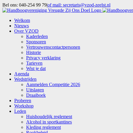
Ga
Bel ons: 040-254 99 79
|
of mail: secretaris@vzod-zeelst.nl
naar
Facebook
inhoud
Welkom
Nieuws
Over VZOD
Kaderleden
Sponsoren
Vertrouwenscontactpersonen
Historie
Privacy verklaring
Tarieven
Wist je dat
Agenda
Wedstrijden
Aanmelden Competitie 2026
Uitslagen
Draaiboek
Proberen
Workshop
Leden
Huishoudelijk reglement
Alcohol in sportkantines
Kleding reglement
Rookbeleid